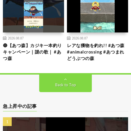
2026.08.07
2026.08.07
🔵【あつ森】カジキ一本釣り
レアな獲物を釣れ!! #あつ森
キャンペーン｜謎の歌｜ #あ
#animalcrossing #あつまれ
つ森
どうぶつの森
Back to Top
急上昇中の記事