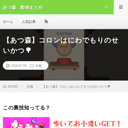
あつ森 動画まとめ
ホーム
人気記事
【あつ森】コロンはにわでもりのせ
いかつ🌳
2026.07.09
全般
全般
【あつ森】コロンはにわでもりのせいかつ🌳
HOME
この裏技知ってる？