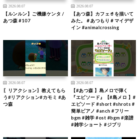
2026.08.07
2026.08.07
【ルンルン】ご機嫌ケンタ /
【あつ森】カフェ🥤を描いて
あつ森 #107
みた。＃あつもり＃マイデザ
イン #animalcrossing
2026.08.07
2026.08.07
〖リアクション〗教えてもら
【#あつ森 】島メロで弾く
う#リアクション#カモミ #あ
『エピソード』【#島メロ 】#
つ森
エピソード #short #shrots #
簡単ピアノ #anch #フリー
bgm #雑学 #ost #bgm #楽譜
#雑学ショート #ジブリ