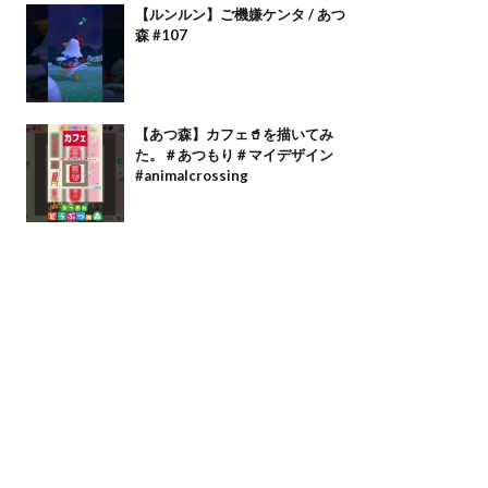
【ルンルン】ご機嫌ケンタ / あつ
森 #107
【あつ森】カフェ🥤を描いてみ
た。＃あつもり＃マイデザイン
#animalcrossing