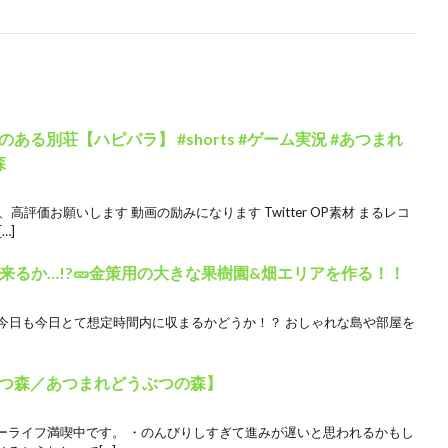
る別荘【ハピパラ】 #shorts #ゲーム実況 #あつまれ
森
評価お願いします 動画の励みになります Twitter OP素材 まるレコ
…]
っぺい来るか…!?🥒金策用の大きな果樹園&畑エリアを作る！！
今日も今日とて想定時間内に収まるかどうか！？ おしゃれな島や部屋を
つ森／あつまれどうぶつの森】
ーライフ満喫中です。 ・のんびりしすぎて進みが遅いと思われるかもし