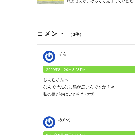
れませんが、ゆっくり見守っていただけ
コメント
（3件）
そら
2020年8月20日 3:23 PM
じんむさんへ
なんでそんなに島が広いんですか？‪w
私の島がやばいからだ( ᵒ̴̶̷᷄꒳ᵒ̴̶̷᷅ )
みかん