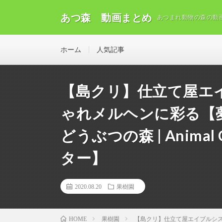
あつ森 動画まとめ
あつまれ動物の森の動
ホーム
人気記事
【島クリ】仕立て屋エ
ゃれメルヘンに彩る【夢番
どうぶつの森 | Animal 
ター】
2020.08.20
果樹園
果樹園
【島クリ】仕立て屋エイブルシスターズ
HOME