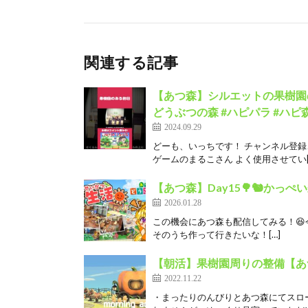
関連する記事
【あつ森】シルエットの果樹園のあ
どうぶつの森 #ハピパラ #ハピ
2024.09.29
どーも、いっちです！ チャンネル登録、高
ゲームのまるこさん よく使用させてい[
【あつ森】Day15🌳🐿️か
2026.01.28
この機会にあつ森も配信してみる！
そのうち作って行きたいな！[…]
【朝活】果樹園周りの整備【あ
2022.11.22
・まったりのんびりとあつ森にてスロ