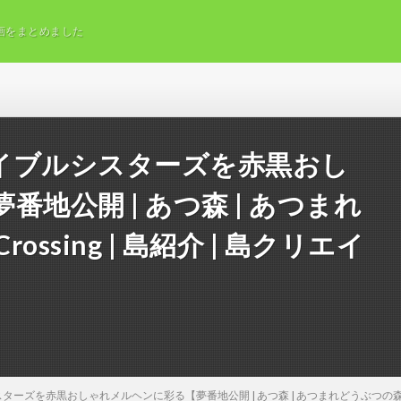
画をまとめました
イブルシスターズを赤黒おし
地公開 | あつ森 | あつまれ
Crossing | 島紹介 | 島クリエイ
を赤黒おしゃれメルヘンに彩る【夢番地公開 | あつ森 | あつまれどうぶつの森 | Anima