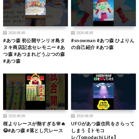
2026.08.09
2026.08.09
#あつ森 初公開サンリオ島タ
#snowman #あつ森 ひよりん
ヌキ商店記念セレモニー #あ
の自己紹介 #あつ森
つ森 #あつまれどうぶつの森
#あつ森
2026.08.09
2026.08.09
桜よりレースが熱すぎる🌸🔥
UFOがあつ森住民をさらって
😂#あつ森 #落とし穴レース
しまう【トモコ
レ/Tomodachi Life】