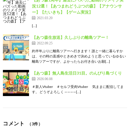
況12選！【あつまれどうぶつの森】【アナウンサ
ー】【たいきち】【ゲーム実況】
2021.03.20
[…]
【あつ森生放送】久しぶりの離島ツアー！
2022.09.25
約半年ぶりに離島ツアーへ行きます！ 誰と一緒に暮らすか
は、その時の直感やときめきで決めようと思っているゆるい
離島ツアーですが、よかったらお付き合いお願[…]
【あつ森】無人島生活日31目。のんびり島づくり
2026.06.08
＃新人Vtuber ＃セルフ受肉Vtuber 気ままに配信してま
す。 どうぞよろしく ————[…]
コメント
（3件）