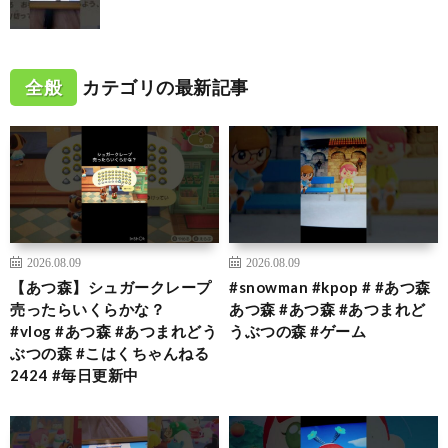
全般
カテゴリの最新記事
2026.08.09
2026.08.09
【あつ森】シュガークレープ
#snowman #kpop # #あつ森
売ったらいくらかな？
あつ森 #あつ森 #あつまれど
#vlog #あつ森 #あつまれどう
うぶつの森 #ゲーム
ぶつの森 #こはくちゃんねる
2424 #毎日更新中