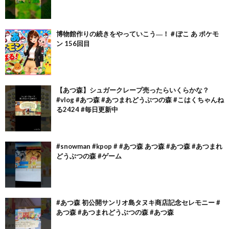
博物館作りの続きをやっていこう―！＃ぽこ あ ポケモ
ン 156回目
【あつ森】シュガークレープ売ったらいくらかな？
#vlog #あつ森 #あつまれどうぶつの森 #こはくちゃんね
る2424 #毎日更新中
#snowman #kpop # #あつ森 あつ森 #あつ森 #あつまれ
どうぶつの森 #ゲーム
#あつ森 初公開サンリオ島タヌキ商店記念セレモニー #
あつ森 #あつまれどうぶつの森 #あつ森