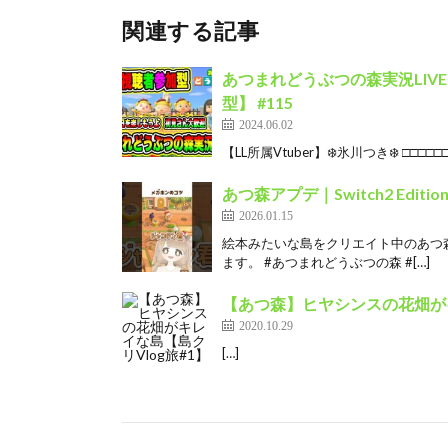
関連する記事
あつまれどうぶつの森実況LIV
型】 #115
2024.06.02
【LL所属Vtuber】❄️氷川つき❄️ □□□□□□
あつ森アプデ｜Switch2 Edit
2026.01.15
絵本みたいな島をクリエイト中のあつ森
ます。 #あつまれどうぶつの森 #[…]
【あつ森】ヒヤシンスの花畑がキ
2020.10.29
[…]