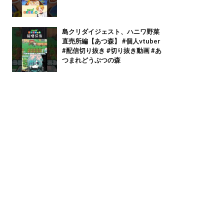
島クリダイジェスト、ハニワ野菜
直売所編【あつ森】 #個人vtuber
#配信切り抜き #切り抜き動画 #あ
つまれどうぶつの森