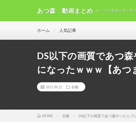
あつ森 動画まとめ
あつまれ動物の森の動
ホーム
人気記事
DS以下の画質であつ
になったｗｗｗ【あつ
2021.06.22
全般
全般
DS以下の画質であつ森やったらプ
HOME