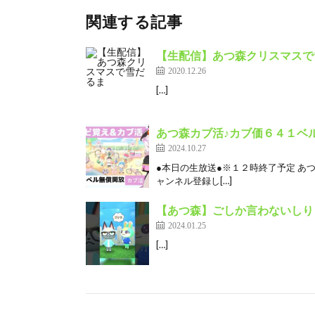
関連する記事
【生配信】あつ森クリスマスで
2020.12.26
[…]
あつ森カブ活♪カブ価６４１ベル
2024.10.27
●本日の生放送●※１２時終了予定 あつ
ャンネル登録し[…]
【あつ森】ごしか言わないしりとり
2024.01.25
[…]