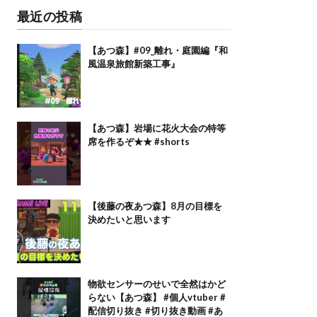
最近の投稿
【あつ森】#09_離れ・庭園編『和
風温泉旅館新築工事』
【あつ森】岩場に花火大会の特等
席を作るぞ★★ #shorts
【後藤の夜あつ森】8月の目標を
決めたいと思います
物欲センサーのせいで全然はかど
らない【あつ森】 #個人vtuber #
配信切り抜き #切り抜き動画 #あ