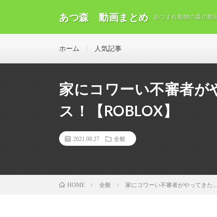
あつ森 動画まとめ
あつまれ動物の森の動
ホーム
人気記事
家にコワーい不審者がや
ス！【ROBLOX】
2021.08.27
全般
全般
家にコワーい不審者がやってきた…!
HOME