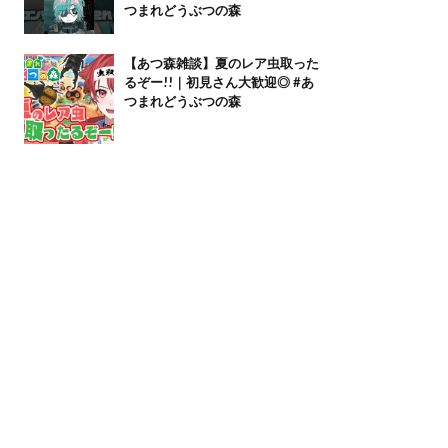
つまれどうぶつの森
【あつ森雑談】夏のレア虫取った
るぞー!!｜初見さん大歓迎◎ #あ
つまれどうぶつの森