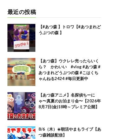
最近の投稿
【#あつ森 】トロワ【#あつまれど
うぶつの森 】
【あつ森】ウクレレ売ったらいく
ら？ かわいい #vlog #あつ森 #
あつまれどうぶつの森 #こはくち
ゃんねる2424 #毎日更新中
【あつ森アニメ】名探偵ちーに
ゃ〜真夏のお泊まり会〜【2026年
8月7日(金)18時～プレミア公開】
8/6（木）☀️朝活やまもライブ【あ
つ森雑談配信】