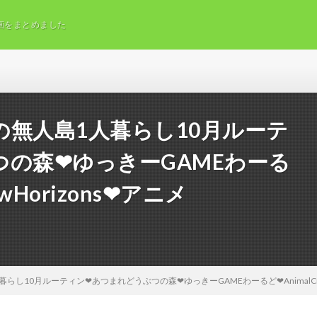
画をまとめました
無人島1人暮らし10月ルーテ
の森❤ゆっきーGAMEわーる
ewHorizons❤アニメ
10月ルーティン❤あつまれどうぶつの森❤ゆっきーGAMEわーるど❤AnimalCrossi