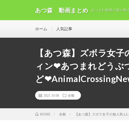
あつ森 動画まとめ
あつまれ動物の森の動
ホーム
人気記事
【あつ森】ズボラ女子の
ィン❤あつまれどうぶつ
ど❤AnimalCrossingN
2021.10.08
全般
全般
【あつ森】ズボラ女子の無人島1人暮らし
HOME