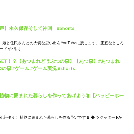
】永久保存そして神回 #Shorts
娘と住民さんとの大切な思い出をYouTubeに残します。 正直なところ
ドがパ[…]
GET！？【あつまれどうぶつの森】【あつ森】#あつまれ
森 #ゲーム #ゲーム実況 #shorts
植物に囲まれた暮らしを作ってあげよう🪴【ハッピーホー
別荘作り！ 植物に囲まれた暮らしを作る予定です🪴 ◆ ツクッター RA-