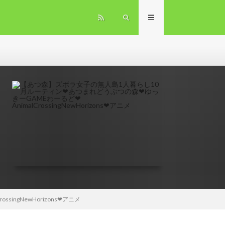
ngNewHorizons❤アニメ