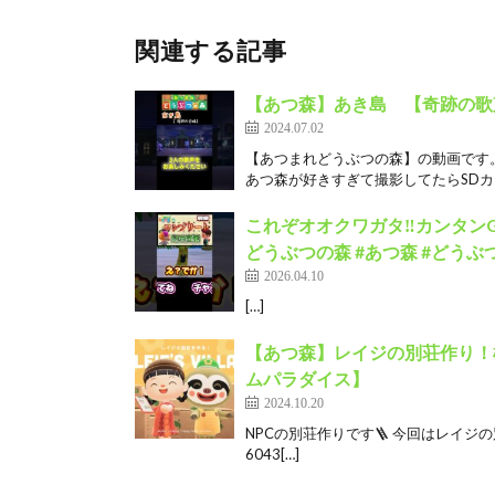
関連する記事
【あつ森】あき島 【奇跡の歌声
2024.07.02
【あつまれどうぶつの森】の動画です。
あつ森が好きすぎて撮影してたらSDカー
これぞオオクワガタ‼️カンタン
どうぶつの森 #あつ森 #どうぶつの
2026.04.10
[…]
【あつ森】レイジの別荘作り！
ムパラダイス】
2024.10.20
NPCの別荘作りです🪜 今回はレイジの
6043[…]