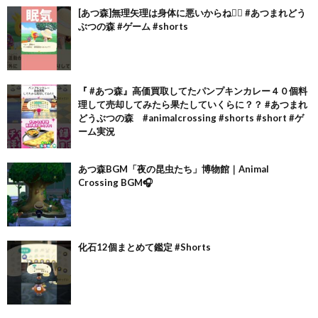
[あつ森]無理矢理は身体に悪いからね🙂‍↕️ #あつまれどう
ぶつの森 #ゲーム #shorts
『 #あつ森』高価買取してたパンプキンカレー４０個料
理して売却してみたら果たしていくらに？？ #あつまれ
どうぶつの森 #animalcrossing #shorts #short #ゲ
ーム実況
あつ森BGM「夜の昆虫たち」博物館｜Animal
Crossing BGM🎧
化石12個まとめて鑑定 #Shorts