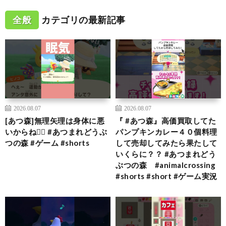
全般
カテゴリの最新記事
2026.08.07
2026.08.07
[あつ森]無理矢理は身体に悪
『 #あつ森』高価買取してた
いからね🙂‍↕️ #あつまれどうぶ
パンプキンカレー４０個料理
つの森 #ゲーム #shorts
して売却してみたら果たして
いくらに？？ #あつまれどう
ぶつの森 #animalcrossing
#shorts #short #ゲーム実況