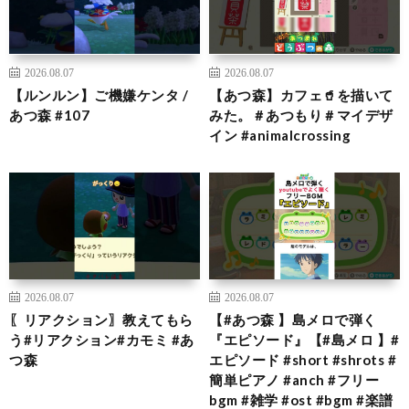
2026.08.07
2026.08.07
【ルンルン】ご機嫌ケンタ /
【あつ森】カフェ🥤を描いて
あつ森 #107
みた。＃あつもり＃マイデザ
イン #animalcrossing
2026.08.07
2026.08.07
〖リアクション〗教えてもら
【#あつ森 】島メロで弾く
う#リアクション#カモミ #あ
『エピソード』【#島メロ 】#
つ森
エピソード #short #shrots #
簡単ピアノ #anch #フリー
bgm #雑学 #ost #bgm #楽譜