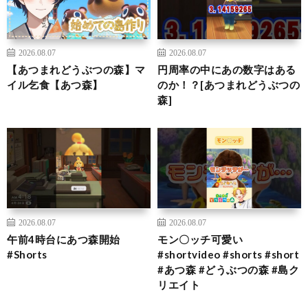
2026.08.07
2026.08.07
【あつまれどうぶつの森】マ
円周率の中にあの数字はある
イル乞食【あつ森】
のか！？[あつまれどうぶつの
森]
2026.08.07
2026.08.07
午前4時台にあつ森開始
モン〇ッチ可愛い
#Shorts
#shortvideo #shorts #short
#あつ森 #どうぶつの森 #島ク
リエイト