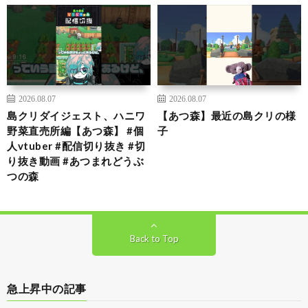
2026.08.07
2026.08.07
島クリダイジェスト、ハニワ
【あつ森】最近の島クリの様
野菜直売所編【あつ森】 #個
子
人vtuber #配信切り抜き #切
り抜き動画 #あつまれどうぶ
つの森
Back to Top
急上昇中の記事