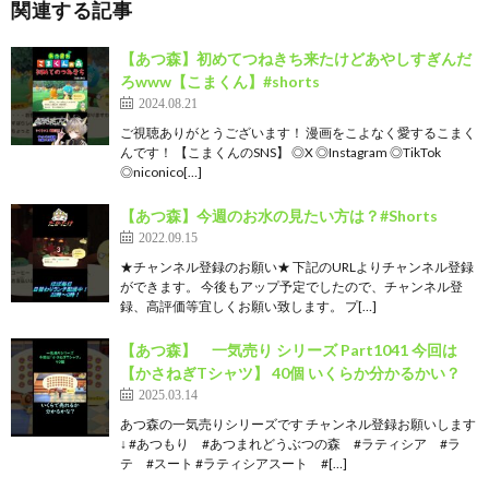
関連する記事
【あつ森】初めてつねきち来たけどあやしすぎんだ
ろwww【こまくん】#shorts
2024.08.21
ご視聴ありがとうございます！ 漫画をこよなく愛するこまく
んです！ 【こまくんのSNS】 ◎X ◎Instagram ◎TikTok
◎niconico[…]
【あつ森】今週のお水の見たい方は？#Shorts
2022.09.15
★チャンネル登録のお願い★ 下記のURLよりチャンネル登録
ができます。 今後もアップ予定でしたので、チャンネル登
録、高評価等宜しくお願い致します。 プ[…]
【あつ森】 一気売り シリーズ Part1041 今回は
【かさねぎTシャツ】 40個 いくらか分かるかい？
2025.03.14
あつ森の一気売りシリーズです チャンネル登録お願いします
↓ #あつもり #あつまれどうぶつの森 #ラティシア #ラ
テ #スート #ラティシアスート #[…]