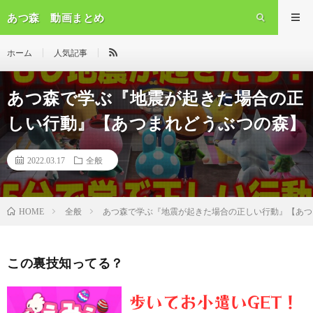
あつ森 動画まとめ
ホーム
人気記事
あつ森で学ぶ『地震が起きた場合の正
しい行動』【あつまれどうぶつの森】
2022.03.17
全般
全般
あつ森で学ぶ『地震が起きた場合の正しい行動』【あつ
HOME
この裏技知ってる？