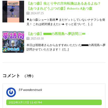
【あつ森】虫とり中の方向転換はあるあるよね？
【あつまれどうぶつの森】#shorts #あつ森
2024.07.25
🌳あつ森ショート動画🌳 まだゲットしていないナナフシを発
見！ これは絶対捕まえたい🔥 そっと近づいて、[…]
【あつ森】⬛︎⬛︎⬛︎⬛︎の再現島へ夢訪問🏃‍♀️💤
2025.03.18
本日は視聴者さんからおすすめいただいた⬛︎⬛︎⬛︎⬛︎の再現島へ夢
訪問させていただきます！ ど[…]
コメント
（7件）
59 wonderstruck
2022年3月17日 11:45 PM