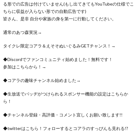
る形での広告は付けていません(もし出てきてもYouTubeの仕様でこ
ちらに収益が入らない形での自動広告です)
皆さん、是非 自分や家族の身を第一に行動してください。
通常のあつ森実況→
タイクレ限定コアラ＆えそそぬいぐるみGETチャンス！→
◆Discordでファンコミュニティ始めました！無料です！
参加はこちらから！→
◆コアラの趣味チャンネル始めました→
◆生放送でバッヂがつけられるスポンサー機能の設定はこちらか
ら！
◆チャンネル登録・高評価・コメント宜しくお願い致します!!
◆twitterはこちら！フォローするとコアラのすっぴんも見れる!?