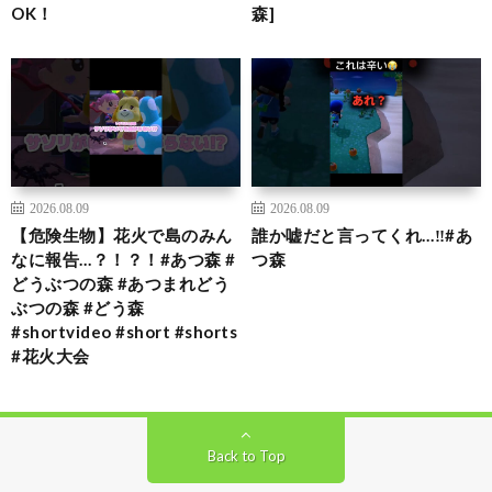
OK！
森]
2026.08.09
2026.08.09
【危険生物】花火で島のみん
誰か嘘だと言ってくれ…‼️#あ
なに報告…？！？！#あつ森 #
つ森
どうぶつの森 #あつまれどう
ぶつの森 #どう森
#shortvideo #short #shorts
#花火大会
Back to Top