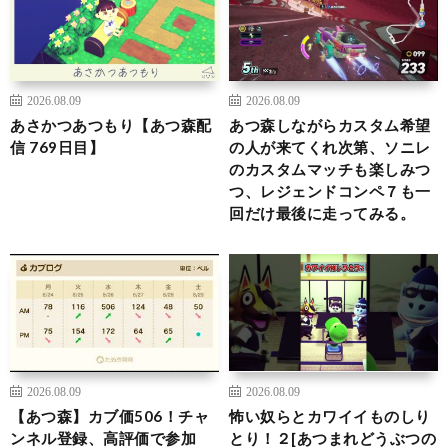
2026.08.09
2026.08.09
あさかつあつもり【あつ森配
あつ森しながらカスタム希望
信 769日目】
の人が来てくれ次第、ソニレ
のカスタムマッチも楽しみつ
つ、レジェンドコンペ７も一
回だけ最後に走ってみる。
2026.08.09
2026.08.09
【あつ森】カブ価506！チャ
怖い奴らとカワイイものしり
ンネル登録、高評価で参加
とり！２[あつまれどうぶつの