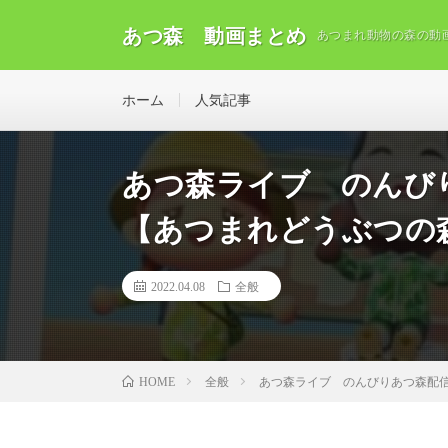
あつ森 動画まとめ
あつまれ動物の森の動
ホーム
人気記事
あつ森ライブ のんび
【あつまれどうぶつの
2022.04.08
全般
全般
あつ森ライブ のんびりあつ森配
HOME