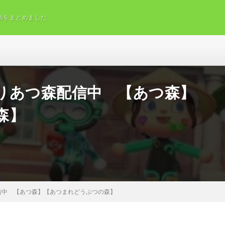
画をまとめました
りあつ森配信中 【あつ森】
森】
信中 【あつ森】【あつまれどうぶつの森】