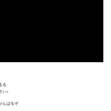
るる
さい♪
がんばるぞ