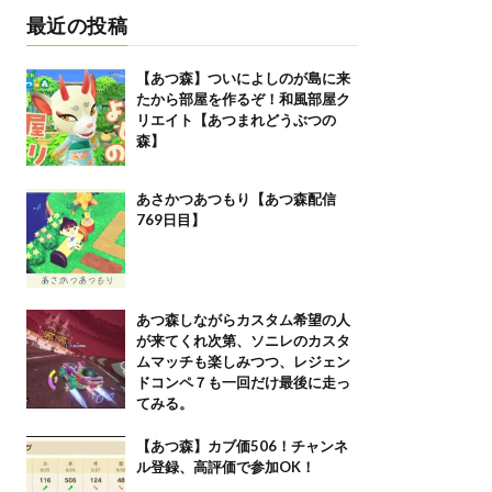
最近の投稿
【あつ森】ついによしのが島に来
たから部屋を作るぞ！和風部屋ク
リエイト【あつまれどうぶつの
森】
あさかつあつもり【あつ森配信
769日目】
あつ森しながらカスタム希望の人
が来てくれ次第、ソニレのカスタ
ムマッチも楽しみつつ、レジェン
ドコンペ７も一回だけ最後に走っ
てみる。
【あつ森】カブ価506！チャンネ
ル登録、高評価で参加OK！