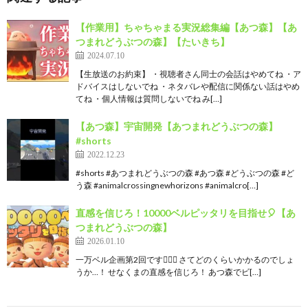
【作業用】ちゃちゃまる実況総集編【あつ森】【あ
つまれどうぶつの森】【たいきち】
2024.07.10
【生放送のお約束】 ・視聴者さん同士の会話はやめてね ・ア
ドバイスはしないでね ・ネタバレや配信に関係ない話はやめ
てね ・個人情報は質問しないでね み[…]
【あつ森】宇宙開発【あつまれどうぶつの森】
#shorts
2022.12.23
#shorts #あつまれどうぶつの森 #あつ森 #どうぶつの森 #ど
う森 #animalcrossingnewhorizons #animalcro[…]
直感を信じろ！10000ベルピッタリを目指せ🎈【あ
つまれどうぶつの森】
2026.01.10
一万ベル企画第2回です✌🏻🤍 さてどのくらいかかるのでしょ
うか…！ せなくまの直感を信じろ！ あつ森でビ[…]