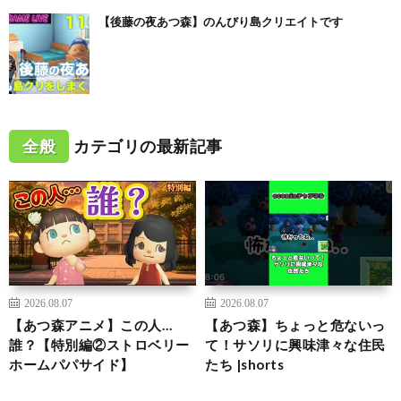
【後藤の夜あつ森】のんびり島クリエイトです
全般
カテゴリの最新記事
2026.08.07
2026.08.07
【あつ森アニメ】この人…
【あつ森】ちょっと危ないっ
誰？【特別編②ストロベリー
て！サソリに興味津々な住民
ホームパパサイド】
たち |shorts