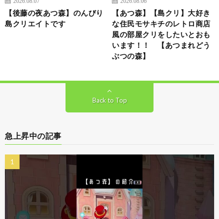
2026.08.07
2026.08.06
【後藤の夜あつ森】のんびり
【あつ森】【島クリ】大好き
島クリエイトです
な住民モサキチのレトロ商店
風の部屋クリをしたいとおも
います！！ 【あつまれどう
ぶつの森】
Back to Top
急上昇中の記事