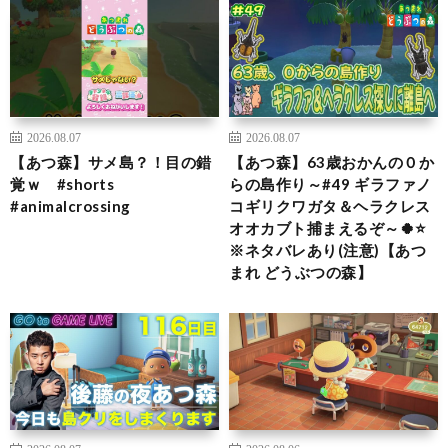
2026.08.07
2026.08.07
【あつ森】サメ島？！目の錯
【あつ森】63歳おかんの０か
覚ｗ #shorts
らの島作り～#49 ギラファノ
#animalcrossing
コギリクワガタ＆ヘラクレス
オオカブト捕まえるぞ～🍀⭐
※ネタバレあり(注意)【あつ
まれ どうぶつの森】