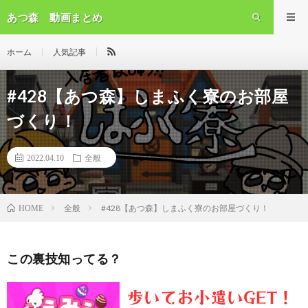
あつ森 動画まとめ
ホーム
人気記事
#428【あつ森】しまふく寮のお部屋
づくり！
2022.04.10
全般
全般
#428【あつ森】しまふく寮のお部屋づくり！
HOME
この裏技知ってる？