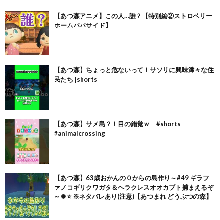
【あつ森アニメ】この人…誰？【特別編②ストロベリー
ホームパパサイド】
【あつ森】ちょっと危ないって！サソリに興味津々な住
民たち |shorts
【あつ森】サメ島？！目の錯覚ｗ #shorts
#animalcrossing
【あつ森】63歳おかんの０からの島作り～#49 ギラフ
ァノコギリクワガタ＆ヘラクレスオオカブト捕まえるぞ
～🍀⭐ ※ネタバレあり(注意)【あつまれ どうぶつの森】