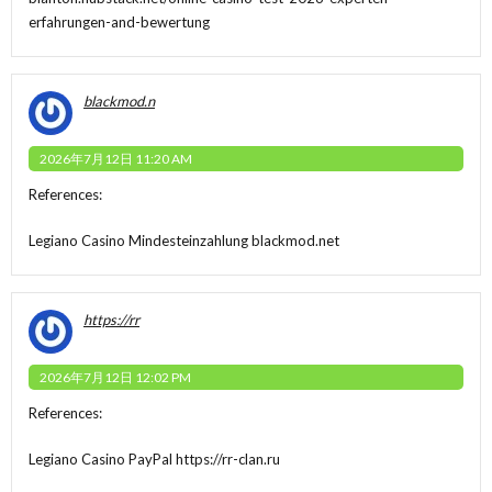
erfahrungen-and-bewertung
blackmod.n
2026年7月12日 11:20 AM
References:
Legiano Casino Mindesteinzahlung
blackmod.net
https://rr
2026年7月12日 12:02 PM
References:
Legiano Casino PayPal
https://rr-clan.ru