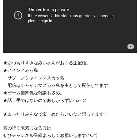
★あつもりすきなみいさんがおくる生配信。
★メイン／みっ島
サブ ／シャインマスカッ島
配信はシャインマスカッ島を主として配信してます。
★ゲーム無関係な雑談も多め。
★話上手ではないのであしからず(/・ω・)/
★まったりみんなで楽しめたらいいなと思ってます！
島の行く末気になる方は
ぜひチャンネル登録よろしくお願いします(^O^)