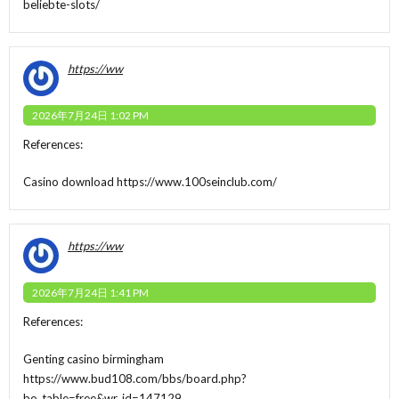
beliebte-slots/
https://ww
2026年7月24日 1:02 PM
References:
Casino download
https://www.100seinclub.com/
https://ww
2026年7月24日 1:41 PM
References:
Genting casino birmingham
https://www.bud108.com/bbs/board.php?
bo_table=free&wr_id=147129