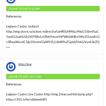
2026年7月10日 8:12 AM
References:
Legiano Casino Jackpot
http://eng.stove.ru/action.redirect/url/aHR0cHM6Ly9hbG1hbmFjaC
5wdGUuaHUvb2t0YXRvLzI3Mz9mcm9tPWh0dHBzOi8vZGUudHJ1
c3RwaWxvdC5jb20vcmV2aWV3L2JleW9uZGpld2VsbGVyeS5kZQ
==
http://img
2026年7月10日 10:57 AM
References:
Legiano Casino Live Casino
http://img.2chan.net/bin/jump.php?
https://301.tv/brodielewin80