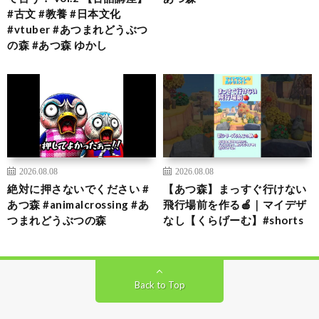
#古文 #教養 #日本文化
#vtuber #あつまれどうぶつ
の森 #あつ森 ゆかし
2026.08.08
2026.08.08
絶対に押さないでください #
【あつ森】まっすぐ行けない
あつ森 #animalcrossing #あ
飛行場前を作る🍎｜マイデザ
つまれどうぶつの森
なし【くらげーむ】#shorts
Back to Top