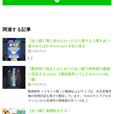
関連する記事
【あつ森】間に合わなかったなろ屋＃なろ屋＃あつ
森＃めろぱか＃meropro＃切り抜き
2026.01.03
[…]
【配信切り抜き】はじめてのあつ森で美術館の建築
に言及するvtuber【儒烏風亭らでん】#shorts #あ
つ森
2024.09.02
動画制作 メメキメメ様 この動画およびライブは、任天堂著作
物の利用許諾を受けて配信しています。 ※ホロライブプロダ
クションから未成年の視聴者の方々への[…]
【あつ森】島開拓をする！