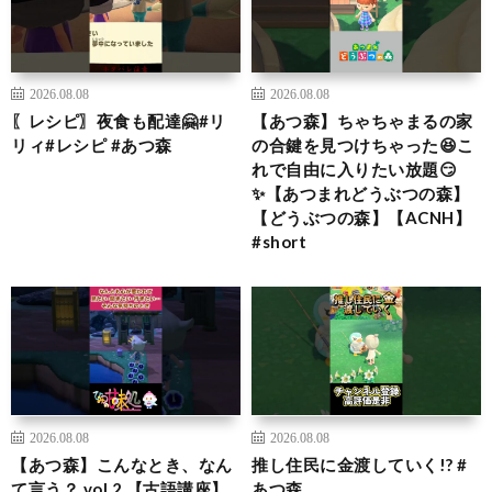
2026.08.08
2026.08.08
〖レシピ〗夜食も配達🤗#リ
【あつ森】ちゃちゃまるの家
リィ#レシピ #あつ森
の合鍵を見つけちゃった😆こ
れで自由に入りたい放題😏
✨【あつまれどうぶつの森】
【どうぶつの森】【ACNH】
#short
2026.08.08
2026.08.08
【あつ森】こんなとき、なん
推し住民に金渡していく!? #
て言う？ vol.2 【古語講座】
あつ森