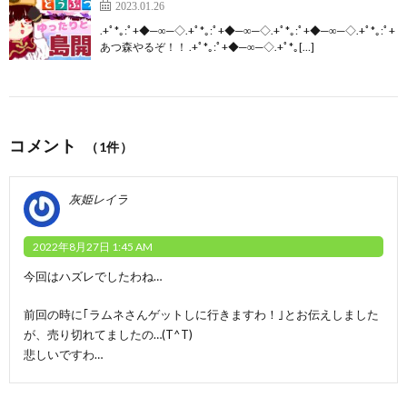
2023.01.26
.+ﾟ*｡:ﾟ+◆─∞─◇.+ﾟ*｡:ﾟ+◆─∞─◇.+ﾟ*｡:ﾟ+◆─∞─◇.+ﾟ*｡:ﾟ+
あつ森やるぞ！！ .+ﾟ*｡:ﾟ+◆─∞─◇.+ﾟ*｡[…]
コメント
（1件）
灰姫レイラ
2022年8月27日 1:45 AM
今回はハズレでしたわね…
前回の時に｢ラムネさんゲットしに行きますわ！｣とお伝えしました
が、売り切れてましたの…(T^T)
悲しいですわ…