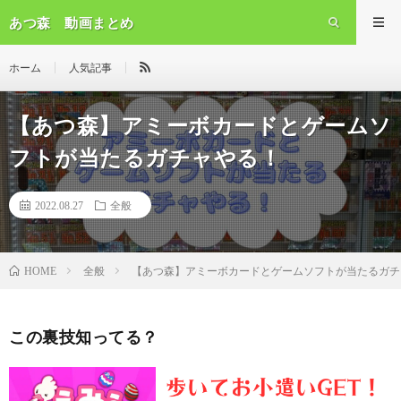
あつ森 動画まとめ
ホーム
人気記事
【あつ森】アミーボカードとゲームソ
フトが当たるガチャやる！
2022.08.27
全般
全般
【あつ森】アミーボカードとゲームソフトが当たるガチ
HOME
この裏技知ってる？