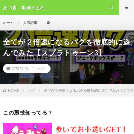
あつ森 動画まとめ
ホーム
人気記事
全てが２倍速になるバグを徹底的に遊
んでみた【スプラトゥーン3】
2023.04.13
バグ
バグ
全てが２倍速になるバグを徹底的に遊んでみた【スプラ
HOME
この裏技知ってる？