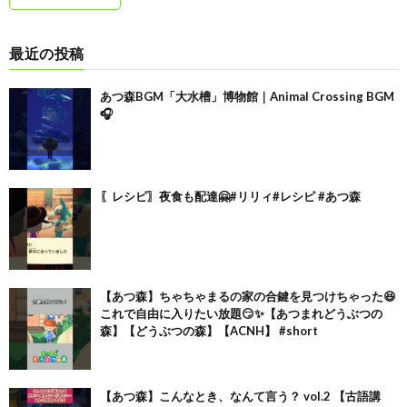
最近の投稿
あつ森BGM「大水槽」博物館｜Animal Crossing BGM
🎧
〖レシピ〗夜食も配達🤗#リリィ#レシピ #あつ森
【あつ森】ちゃちゃまるの家の合鍵を見つけちゃった😆
これで自由に入りたい放題😏✨【あつまれどうぶつの
森】【どうぶつの森】【ACNH】 #short
【あつ森】こんなとき、なんて言う？ vol.2 【古語講