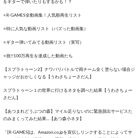
をギターで弾いたりもするかも！？
⭐R-GAMES全動画集！人気順再生リスト
⭐特に人気な動画リスト（バズった動画集）
⭐ギター弾いてみてる動画リスト（実写）
⭐祝!!100万再生を達成した動画たち
【スプラトゥーン2】ナワバリバトルで両チーム全く塗らない場合ジ
ャッジがおかしくなる【うわさちょーさだん】
スプラトゥーン１の世界に行けるネタを調べた結果【うわさちょー
さだん】
【あつまれどうぶつの森】マイル足りないのに緊急脱出サービスた
のみまくってみた結果…【あつ森小ネタ】
「[R-GAMES]は、Amazon.co.jpを宣伝しリンクすることによってサ