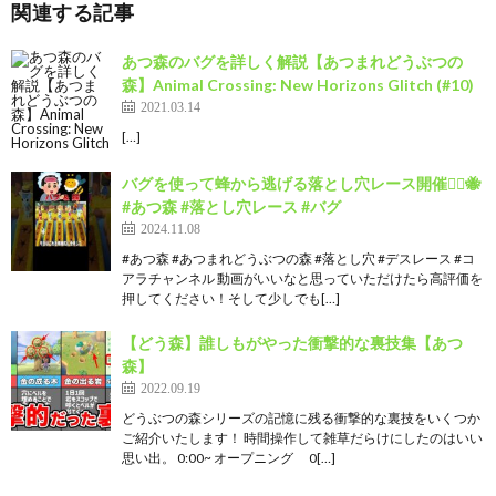
関連する記事
あつ森のバグを詳しく解説【あつまれどうぶつの
森】Animal Crossing: New Horizons Glitch (#10)
2021.03.14
[…]
バグを使って蜂から逃げる落とし穴レース開催🏃‍♂️🐝
#あつ森 #落とし穴レース #バグ
2024.11.08
#あつ森 #あつまれどうぶつの森 #落とし穴 #デスレース #コ
アラチャンネル 動画がいいなと思っていただけたら高評価を
押してください！そして少しでも[…]
【どう森】誰しもがやった衝撃的な裏技集【あつ
森】
2022.09.19
どうぶつの森シリーズの記憶に残る衝撃的な裏技をいくつか
ご紹介いたします！ 時間操作して雑草だらけにしたのはいい
思い出。 0:00~ オープニング 0[…]