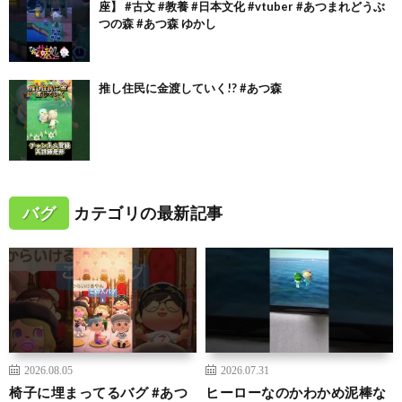
座】 #古文 #教養 #日本文化 #vtuber #あつまれどうぶ
つの森 #あつ森 ゆかし
推し住民に金渡していく!? #あつ森
バグ
カテゴリの最新記事
2026.08.05
2026.07.31
椅子に埋まってるバグ #あつ
ヒーローなのかわかめ泥棒な