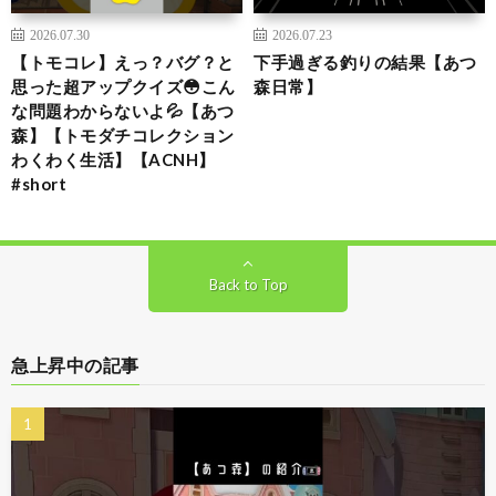
2026.07.30
2026.07.23
【トモコレ】えっ？バグ？と
下手過ぎる釣りの結果【あつ
思った超アップクイズ😳こん
森日常】
な問題わからないよ💦【あつ
森】【トモダチコレクション
わくわく生活】【ACNH】
#short
Back to Top
急上昇中の記事