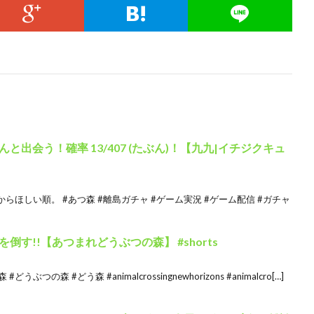
出会う！確率 13/407 (たぶん)！【九九|イチジクキュ
ほしい順。 #あつ森 #離島ガチャ #ゲーム実況 #ゲーム配信 #ガチャ
す!!【あつまれどうぶつの森】 #shorts
うぶつの森 #どう森 #animalcrossingnewhorizons #animalcro[…]