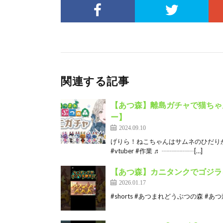
関連する記事
【あつ森】離島ガチャで猫ちゃんと
ー】
2024.09.10
げりら！ねこちゃんはサムネのひだりから
#vtuber #作業 ♬ ┈┈┈┈┈[…]
【あつ森】カニタンクでゴジラを倒
2026.01.17
#shorts #あつまれどうぶつの森 #あつ森 #ど