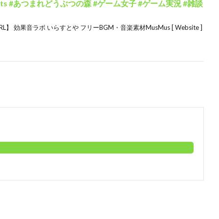
ts #あつまれどうぶつの森 #ゲーム女子 #ゲーム実況 #雑談
L】 効果音ラボ いらすとや フリーBGM・音楽素材MusMus [ Website ]