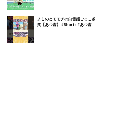
よしのとモモチの白雪姫ごっこ🍎
笑【あつ森】 #Shorts #あつ森