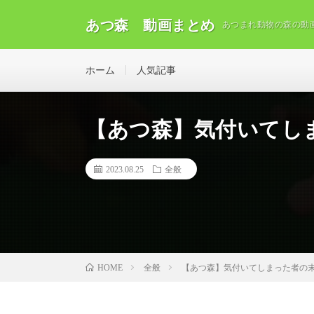
あつ森 動画まとめ
あつまれ動物の森の動
ホーム
人気記事
【あつ森】気付いてしまっ
2023.08.25
全般
全般
【あつ森】気付いてしまった者の末路。
HOME