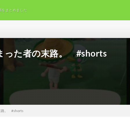
画をまとめました
た者の末路。 #shorts
 #shorts