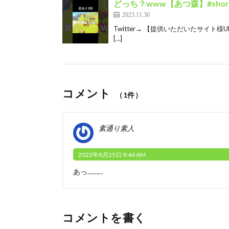
どっち？www【あつ森】#shor
2023.11.30
Twitter→ 【提供いただいたサイト様UR
[…]
コメント
（1件）
素通り素人
2023年8月25日 9:44 AM
あっ………
コメントを書く