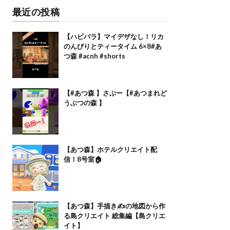
最近の投稿
【ハピパラ】マイデザなし！リカ
のんびりとティータイム 6×8#あ
つ森 #acnh #shorts
【#あつ森 】さぶー【#あつまれど
うぶつの森 】
【あつ森】ホテルクリエイト配
信！8号室🏠
【あつ森】手描き✍️の地図から作
る島クリエイト 総集編【島クリエ
イト】