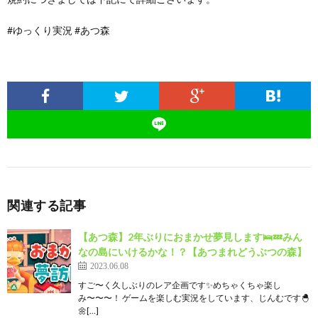
#ゆっくり実況 #あつ森
関連する記事
【あつ森】2年ぶりにおまかせ夢見します🛌💤みん
なの島にいけるかな！？【あつまれどうぶつの森】
2023.06.08
すご〜く久しぶりのレア企画です✨めちゃくちゃ楽し
み〜〜〜！ ゲームを楽しむ実況をしています、じんむです🐣
🌼[…]