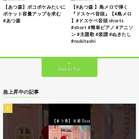
【あつ森】ポコポケみたいに
【#あつ森 】島メロで弾く
ポケット容量アップを求む
『ドスケベ音頭』【#島メロ
#あつ森
】#ドスケベ音頭 shorts
#short #簡単ピアノ #アニソ
ン #主題歌 #楽譜 #ぬきたし
#nukitashi
Back to Top
急上昇中の記事