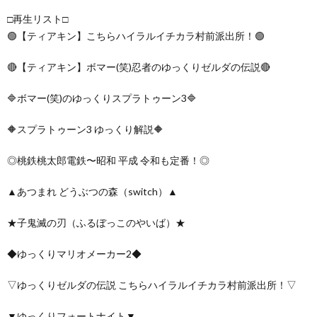
□再生リスト□
🟢【ティアキン】こちらハイラルイチカラ村前派出所！🟢
🔴【ティアキン】ボマー(笑)忍者のゆっくりゼルダの伝説🔴
🔷ボマー(笑)のゆっくりスプラトゥーン3🔷
🔶スプラトゥーン3 ゆっくり解説🔶
◎桃鉄桃太郎電鉄〜昭和 平成 令和も定番！◎
▲あつまれ どうぶつの森（switch）▲
★子鬼滅の刃（ふるぼっこのやいば）★
◆ゆっくりマリオメーカー2◆
▽ゆっくりゼルダの伝説 こちらハイラルイチカラ村前派出所！▽
▼ゆっくりフォートナイト▼