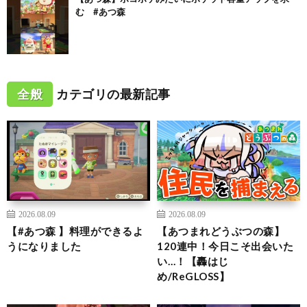
む #あつ森
全般
カテゴリの最新記事
2026.08.09
2026.08.09
【#あつ森 】料理ができるよ
【あつまれどうぶつの森】
うになりました
120連中！今日こそ出会いた
い…！【轟はじ
め/ReGLOSS】