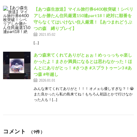
【あつ森生放送】マイル旅行券6400枚突破！シベリ
アしか勝たん住民厳選150連part18！絶対に順番を
守らなくてはいけない住人厳選！【あつまれどうぶ
つの森 縛りプレイ】
2021.05.02
[…]
あつ森来てくれてありがとぉぉ！めっっっちゃ楽し
かったよ！まさか満員になるとは思わなかった！ほ
んとにありがとっ！ #さつき #スプラトゥーン3 #あ
つ森 #年越し
2026.01.01
みんな来てくれてありがと！！！ オメェら優しすぎな？！😭
また良かったら私の島来てね！もちろん初詣とかで行けなか
った人も！[…]
コメント
（9件）