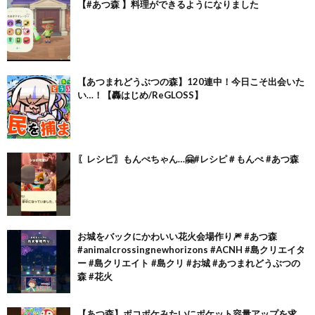
【#あつ森 】料理ができるようになりました
【あつまれどうぶつの森】120連中！今日こそ出会いた
い…！【轟はじめ/ReGLOSS】
〖レシピ〗もんぺちゃん…🤗#レシピ＃もんぺ #あつ森
お城をバックにかわいい花火会場作り🎆 #あつ森
#animalcrossingnewhorizons #ACNH #島クリエイタ
ー #島クリエイト #島クリ #お城 #あつまれどうぶつの
森 #花火
【あつ森】ポコポケみたいにポケット容量アップを求