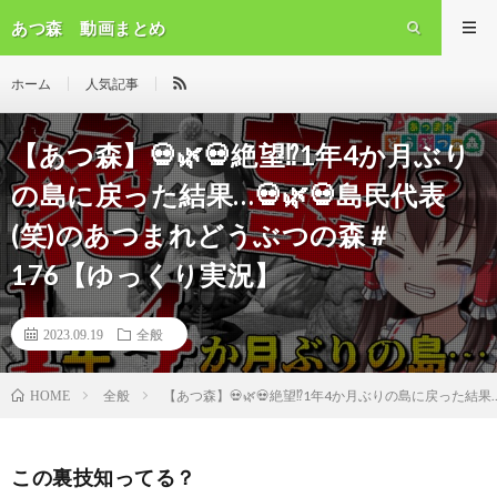
あつ森 動画まとめ
ホーム
人気記事
【あつ森】💀🌿💀絶望⁉1年4か月ぶり
の島に戻った結果…💀🌿💀島民代表
(笑)のあつまれどうぶつの森＃
176【ゆっくり実況】
2023.09.19
全般
全般
【あつ森】💀🌿💀絶望⁉1年4か月ぶりの島に戻った結果
HOME
この裏技知ってる？