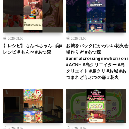
2026.08.09
2026.08.09
〖レシピ〗もんぺちゃん…🤗#
お城をバックにかわいい花火会
レシピ＃もんぺ #あつ森
場作り🎆 #あつ森
#animalcrossingnewhorizons
#ACNH #島クリエイター #島
クリエイト #島クリ #お城 #あ
つまれどうぶつの森 #花火
2026.08.09
2026.08.09