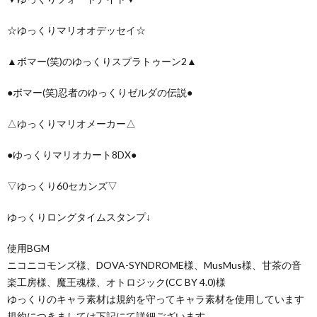
☆ゆっくりマリオオデッセイ☆
▲ボマー(笑)のゆっくりスプラトゥーン2▲
●ボマー(笑)忍者のゆっくりゼルダの伝説●
△ゆっくりマリオメーカー△
●ゆっくりマリオカート8DX●
▽ゆっくり60セカンズ▽
ゆっくりロングタイムスタンプ↓
使用BGM
ニコニコモンズ様、DOVA-SYNDROME様、MusMus様、甘茶の音
楽工房様、魔王魂様、オトロジック(CC BY 4.0)様
ゆっくりのキャラ素材は規約を守ってキャラ素材を使用しています
規約につきましては下記にて詳細ございます。