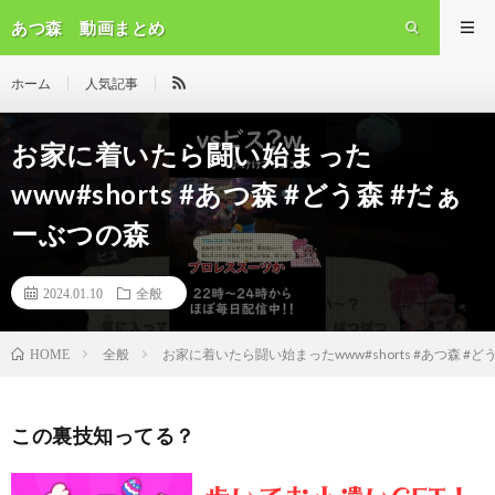
あつ森 動画まとめ
ホーム
人気記事
お家に着いたら闘い始まった
www#shorts #あつ森 #どう森 #だぁ
ーぶつの森
2024.01.10
全般
全般
お家に着いたら闘い始まったwww#shorts #あつ森 #
HOME
この裏技知ってる？