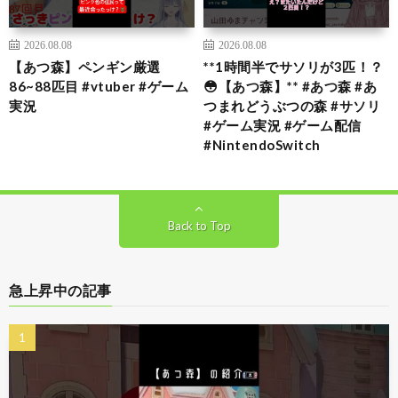
2026.08.08
2026.08.08
【あつ森】ペンギン厳選
**1時間半でサソリが3匹！？
86~88匹目 #vtuber #ゲーム
😳【あつ森】** #あつ森 #あ
実況
つまれどうぶつの森 #サソリ
#ゲーム実況 #ゲーム配信
#NintendoSwitch
Back to Top
急上昇中の記事