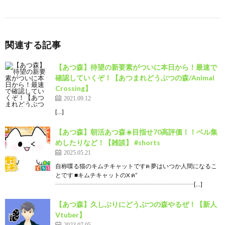
関連する記事
【あつ森】待望の新要素がついに本日から！最速で
確認していくぞ！【あつまれどうぶつの森/Animal
Crossing】
2021.09.12
[…]
【あつ森】朝活あつ森☀️目指せ70高評価！！ベル集
めしたりなど！【雑談】 #shorts
2025.05.21
自称喋る猫のキムチキャットですฅ 夢はいつか人間になるこ
とです ■キムチキャットのX ฅ”
┈┈┈┈┈┈┈┈┈┈┈┈┈┈┈┈┈┈┈┈┈┈┈[…]
【あつ森】久しぶりにどうぶつの森やるぜ！【新人
Vtuber】
2023.07.05