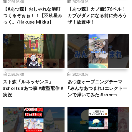
2026.08.08
2026.08.08
【#あつ森】おしゃれな港町
【あつ森】カブ価576ベル！
つくるぞぉぉ！！【羽玖星み
カブがダメになる前に売ろう
っく。/Hakuse Mikku】
ぜ！放置枠！
2026.08.08
2026.08.08
スト森「ルネッサンス」
あつ森オープニングテーマ
#shorts #あつ森 #縦型配信 #
｢みんなあつまれ｣エレクトー
実況
ンで弾いてみた #shorts