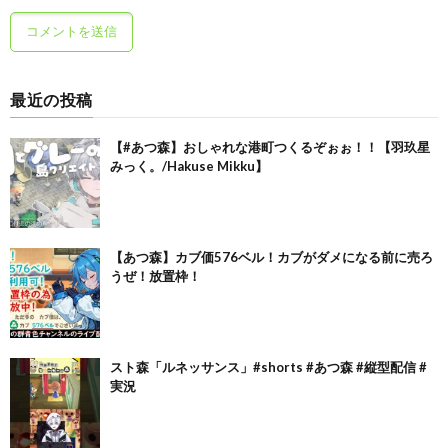
最近の投稿
【#あつ森】おしゃれな港町つくるぞぉぉ！！【羽玖星
みっく。/Hakuse Mikku】
【あつ森】カブ価576ベル！カブがダメになる前に売ろ
うぜ！放置枠！
スト森「ルネッサンス」#shorts #あつ森 #縦型配信 #
実況