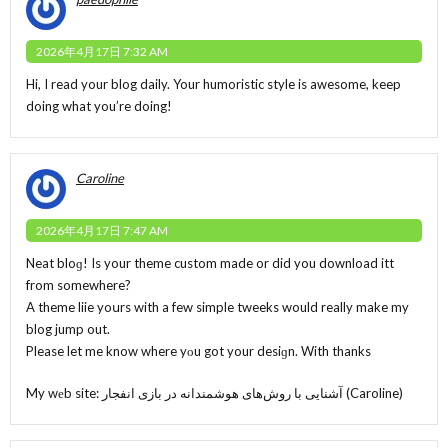
2026年4月17日 7:32 AM
Hi, I read your blog daily. Your humoristic style is awesome, keep
doing what you’re doing!
Caroline
2026年4月17日 7:47 AM
Neat bloɡ! Is your theme custom made or did you download itt
from somewhere?
A theme liie yoսrs with a few simple tweeks would really make my
blog jump out.
Please let me know where yοu got your desiɡn. With thanks
My wеb site: آشنایی با روش‌های هوشمندانه در بازی انفجار (
Caroline
)