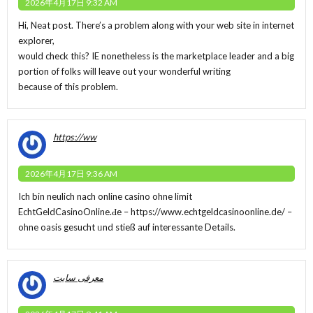
2026年4月17日 9:32 AM
Hi, Neat post. There’s a problem along with your web site in internet
explorer,
would check this? IE nonetheless is the marketplace leader and a big
portion of folks will leave out your wonderful writing
because of this problem.
https://ww
2026年4月17日 9:36 AM
Ich bin neulich nach online casino ohne limit
EchtGeldCasinoOnline.Ԁe –
https://www.echtgeldcasinoonline.de/
–
ohne oasis gesucht ᥙnd stieß auf interessante Details.
معرفی سایت