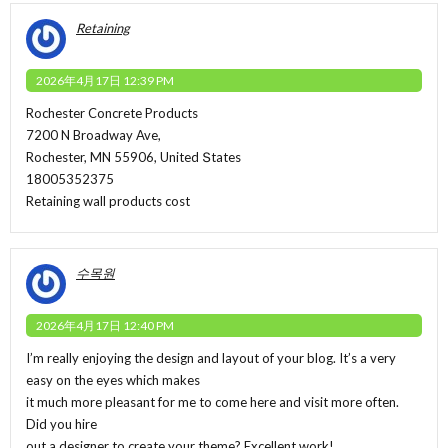
Retaining
2026年4月17日 12:39 PM
Rochester Concrete Products
7200 N Broadway Ave,
Rochester, MN 55906, United Տtates
18005352375
Retaining wall products cost
수목원
2026年4月17日 12:40 PM
I’m really enjoying the design and layout of your blog. It’s a very
easy on the eyes which makes
it much more pleasant for me to come here and visit more often.
Did you hire
out a designer to create your theme? Excellent work!