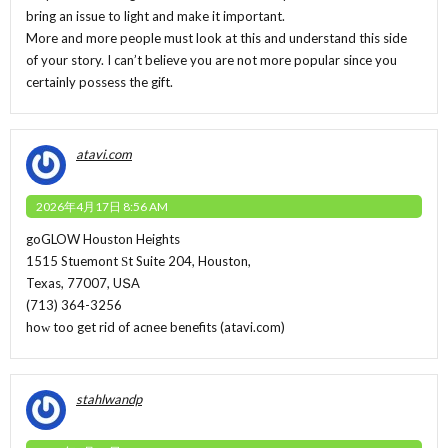
bring an issue to light and make it important.
More and more people must look at this and understand this side
of your story. I can’t believe you are not more popular since you
certainly possess the gift.
atavi.com
2026年4月17日 8:56 AM
goGLOW Houston Heights
1515 Stuemont Ѕt Suite 204, Houston,
Texas, 77007, UՏA
(713) 364-3256
hoԝ too get rid of acnee benefits (
atavi.com
)
stahlwandp