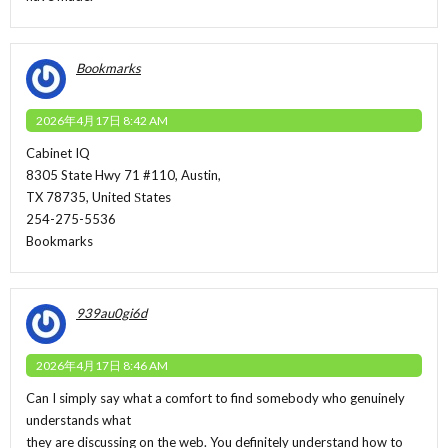
Bookmarks
2026年4月17日 8:42 AM
Cabinet IQ
8305 State Hwy 71 #110, Austin,
TX 78735, United Ѕtates
254-275-5536
Bookmarks
939au0gi6d
2026年4月17日 8:46 AM
Can I simply say what a comfort to find somebody who genuinely
understands what
they are discussing on the web. You definitely understand how to