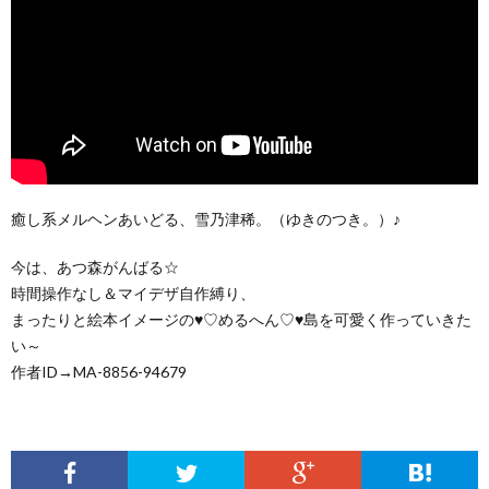
癒し系メルヘンあいどる、雪乃津稀。（ゆきのつき。）♪
今は、あつ森がんばる☆
時間操作なし＆マイデザ自作縛り、
まったりと絵本イメージの♥♡めるへん♡♥島を可愛く作っていきた
い～
作者ID→MA-8856-94679