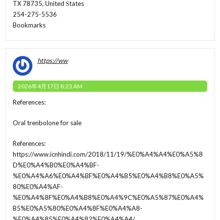
TX 78735, United Ѕtates
254-275-5536
Bookmarks
https://ww
2026年4月17日 8:23 AM
References:
Oral trenbolone for sale
References:
https://www.icnhindi.com/2018/11/19/%E0%A4%A4%E0%A5%8
D%E0%A4%B0%E0%A4%BF-
%E0%A4%A6%E0%A4%BF%E0%A4%B5%E0%A4%B8%E0%A5%
80%E0%A4%AF-
%E0%A4%8F%E0%A4%B8%E0%A4%9C%E0%A5%87%E0%A4%
B5%E0%A5%80%E0%A4%8F%E0%A4%A8-
%E0%A4%85%E0%A4%82%E0%A4%A4/