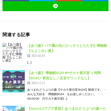
関連する記事
【あつ森】バラ園の先にひっそりとたたずむ博物館
【ちょこれい島】
2021.02.03
[…]
【あつ森】 博物館BGM 🐟サカナ展示室 １時間
【BGM／実況なし／足音サウンドなし】
2023.12.15
あつまれどうぶつの森【サカナ展示室 BGM】動画です。 ・
みんな大好き 博物館BGM をお楽しみください。 ・ ・
00:00:00 川サカナ展示室[…]
【Switch2アプデ直前】あつまれどうぶつの森〜た