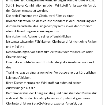
umstritten ist. Kindgerechte Formulierungen von Clenbuterol (z.B.
Saft) in fester Kombination mit dem Wirkstoff Ambroxol dürfen ab
der Geburt eingesetzt werden.
Die orale Einnahme von Clenbuterol führt zu einer
Bronchodilatation, so dass es insbesondere in der Behandlung des
Asthma bronchiale, des Lungenemphysems sowie der chronisch
obstruktiven Lungenerkrankungen zum
Einsatz kommt. Aufgrund seiner offensichtlichen
leistungssteigernden Fähigkeiten, Clenbuterol ist nicht ohne Risiken
und mögliche
Nebenwirkungen, vor allem zum Zeitpunkt der Missbrauch oder
Überdosierung.
Durch die erhöhte Sauerstoffzufuhr steigt die Ausdauer während
des
Trainings, was zu einer allgemeinen Verbesserung der körperlichen
Leistungsfähigkeit
führt. Dieser thermogene Wirkstoff hat aufgrund seiner
Auswirkungen auf die
Kerntemperatur, den Energieanstieg und den Erhalt der Muskulatur
während Diät- oder Abnehmphasen an Popularität gewonnen.
Clenbuterol ist ein Beta-2-Adrenorezeptor-Agonist, der