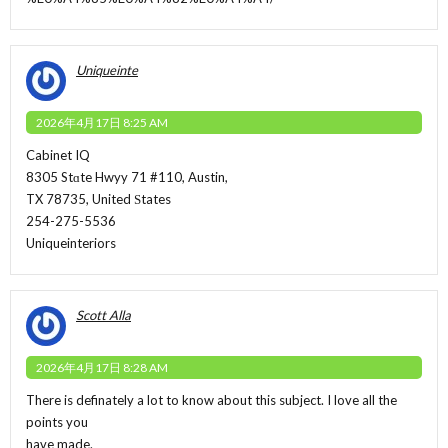
Uniqueinte
2026年4月17日 8:25 AM
Cabinet IQ
8305 Stɑte Hwyy 71 #110, Austin,
TX 78735, United Ѕtates
254-275-5536
Uniqueinteriors
Scott Alla
2026年4月17日 8:28 AM
There is definately a lot to know about this subject. I love all the
points you
have made.