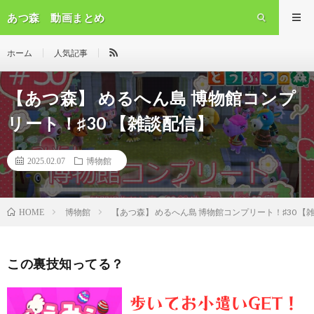
あつ森 動画まとめ
ホーム
人気記事
【あつ森】 めるへん島 博物館コンプ
リート！♯30 【雑談配信】
2025.02.07
博物館
博物館
【あつ森】 めるへん島 博物館コンプリート！♯30 【
HOME
この裏技知ってる？