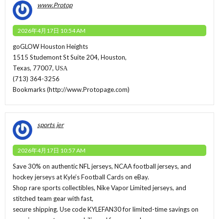
www.Protop
2026年4月17日 10:54 AM
goGLOW Houston Heights
1515 Studemont St Suite 204, Houston,
Texas, 77007, UЅА
(713) 364-3256
Bookmarks (
http://www.Protopage.com
)
sports jer
2026年4月17日 10:57 AM
Save 30% on authentic NFL jerseys, NCAA football jerseys, and
hockey jerseys at Kyle’s Football Cards on eBay.
Shop rare sports collectibles, Nike Vapor Limited jerseys, and
stitched team gear with fast,
secure shipping. Use code KYLEFAN30 for limited-time savings on