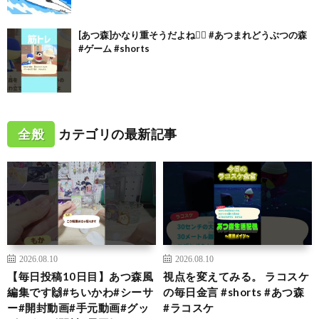
[あつ森]かなり重そうだよね🏋🏻 #あつまれどうぶつの森
#ゲーム #shorts
全般
カテゴリの最新記事
2026.08.10
2026.08.10
【毎日投稿10日目】あつ森風
視点を変えてみる。 ラコスケ
編集です🙌#ちいかわ#シーサ
の毎日金言 #shorts #あつ森
ー#開封動画#手元動画#グッ
#ラコスケ