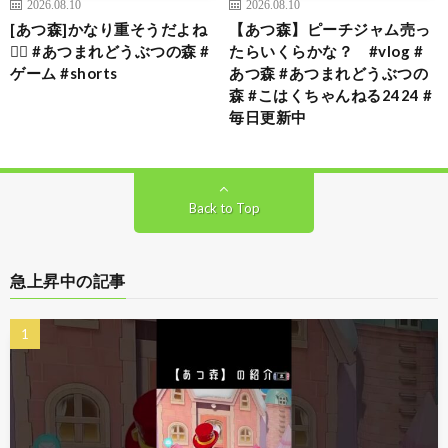
2026.08.10
2026.08.10
[あつ森]かなり重そうだよね
【あつ森】ピーチジャム売っ
🏋🏻 #あつまれどうぶつの森 #
たらいくらかな？ #vlog #
ゲーム #shorts
あつ森 #あつまれどうぶつの
森 #こはくちゃんねる2424 #
毎日更新中
Back to Top
急上昇中の記事