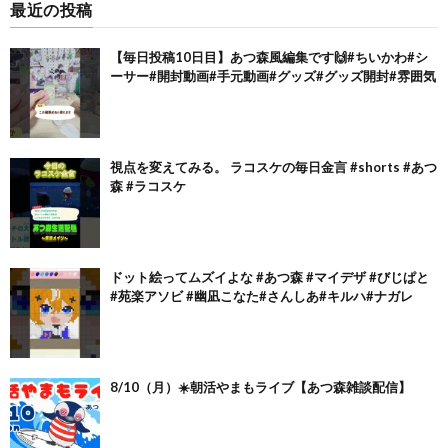
最近の投稿
【毎日投稿10日目】あつ森風編集です🙌#ちいかわ#シ
ーサー#開封動画#手元動画#グッズ#グッズ開封#雰囲気
視点を変えてみる。 ラコスケの毎日金言 #shorts #あつ
森 #ラコスケ
ドット絵ってムズイよな #あつ森 #マイデザ #びじぱと
#苑楽アソビ #幽凪こなた#さんしあ#キルハ#ナガレ
8/10（月）☀️朝活やまもライブ【あつ森雑談配信】