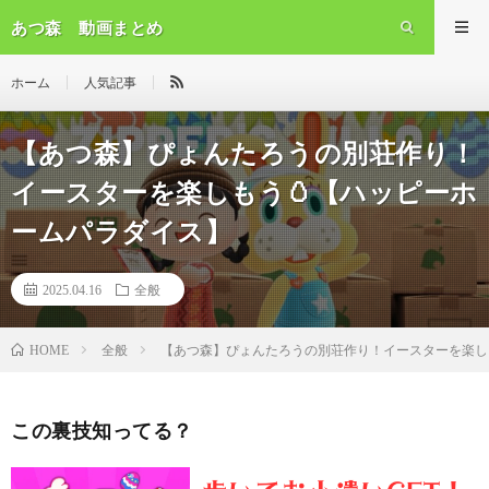
あつ森 動画まとめ
ホーム
人気記事
【あつ森】ぴょんたろうの別荘作り！
イースターを楽しもう🥚【ハッピーホ
ームパラダイス】
2025.04.16
全般
全般
【あつ森】ぴょんたろうの別荘作り！イースターを楽し
HOME
この裏技知ってる？