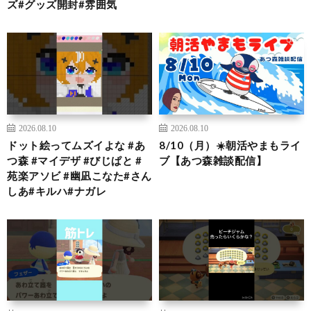
ズ#グッズ開封#雰囲気
2026.08.10
2026.08.10
ドット絵ってムズイよな #あ
8/10（月）☀️朝活やまもライ
つ森 #マイデザ #びじぱと #
ブ【あつ森雑談配信】
苑楽アソビ #幽凪こなた#さん
しあ#キルハ#ナガレ