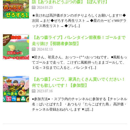
話【あつまれどうぶつの森】【ぽんすけ】
2024.03.23
★良ければ高評価ボタンのポチりよろしくお願いします!! ◆
次回 →まだ ◆ぜろすろ再生リスト → ◆星のカービィWiiデラ
ックス再生リスト → ◆ブレ[…]
【あつ森ライブ】バレンタイン前夜祭！ゴールまで
走り抜け【視聴者参加型】
2024.02.13
■皆さん、初見さん、おっつ～(^^♪おっつねです。 ■風船もっ
てゴールまで走って、こけずに風船持ったままゴールして、
１位～３位までに入ると、バレンタイ[…]
【あつ森】ハニワ、家具たくさん貢いでください！
何でも欲しいです！【参加型】
2023.07.16
●参加方法● ・スプラ内のチャンネルに参加する【チャンネル
名：ばいとぱすた】 ・あつもり「たらこぱすた島」 高評価・
チャンネル登録おねがいします ▼ぱ[…]