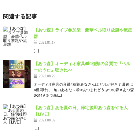
関連する記事
【あつ森】ライブ参加型 豪華ベル取り放題や流星
群
2021.01.17
[…]
【あつ森】オーディオ家具📻️4種類の音質で『ペル
ーのうた』聴き比べ
2025.08.29
オーディオ家具の音質4種類 みなさんは どれが好き？ 最後は
4種同時に… 迫力あるな～😊 #あつまれどうぶつの森＃あつ森
BGM＃あつ森[…]
【あつ森】ある夏の日、帰宅後即あつ森をやる人
【LIVE】
2021.08.02
[…]