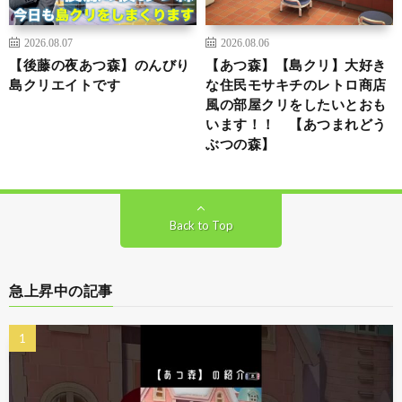
2026.08.07
2026.08.06
【後藤の夜あつ森】のんびり
【あつ森】【島クリ】大好き
島クリエイトです
な住民モサキチのレトロ商店
風の部屋クリをしたいとおも
います！！ 【あつまれどう
ぶつの森】
Back to Top
急上昇中の記事