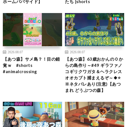
ホームパパサイド】
たち |shorts
2026.08.07
2026.08.07
【あつ森】サメ島？！目の錯
【あつ森】63歳おかんの０か
覚ｗ #shorts
らの島作り～#49 ギラファノ
#animalcrossing
コギリクワガタ＆ヘラクレス
オオカブト捕まえるぞ～🍀⭐
※ネタバレあり(注意)【あつ
まれ どうぶつの森】