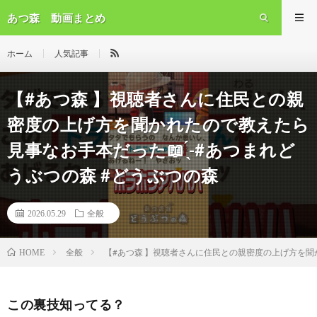
あつ森 動画まとめ
ホーム
人気記事
【#あつ森 】視聴者さんに住民との親
密度の上げ方を聞かれたので教えたら
見事なお手本だった📖 ̖́-#あつまれど
うぶつの森 #どうぶつの森
2026.05.29
全般
全般
【#あつ森 】視聴者さんに住民との親密度の上げ方を聞かれ
HOME
この裏技知ってる？