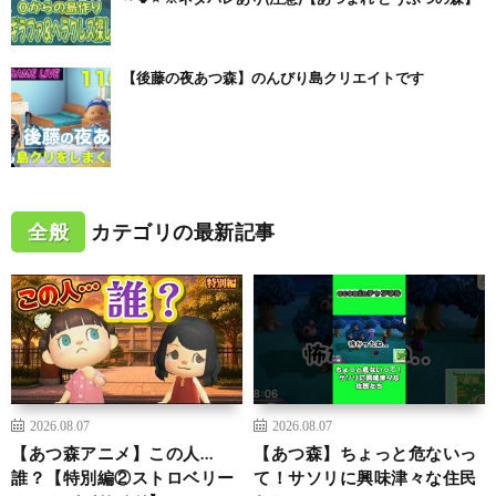
【後藤の夜あつ森】のんびり島クリエイトです
全般
カテゴリの最新記事
2026.08.07
2026.08.07
【あつ森アニメ】この人…
【あつ森】ちょっと危ないっ
誰？【特別編②ストロベリー
て！サソリに興味津々な住民