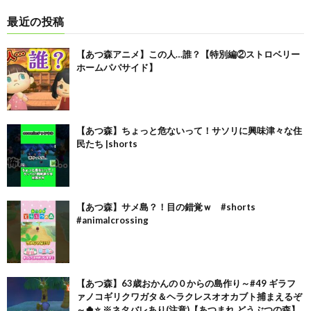
最近の投稿
【あつ森アニメ】この人…誰？【特別編②ストロベリー
ホームパパサイド】
【あつ森】ちょっと危ないって！サソリに興味津々な住
民たち |shorts
【あつ森】サメ島？！目の錯覚ｗ #shorts
#animalcrossing
【あつ森】63歳おかんの０からの島作り～#49 ギラフ
ァノコギリクワガタ＆ヘラクレスオオカブト捕まえるぞ
～🍀⭐ ※ネタバレあり(注意)【あつまれ どうぶつの森】